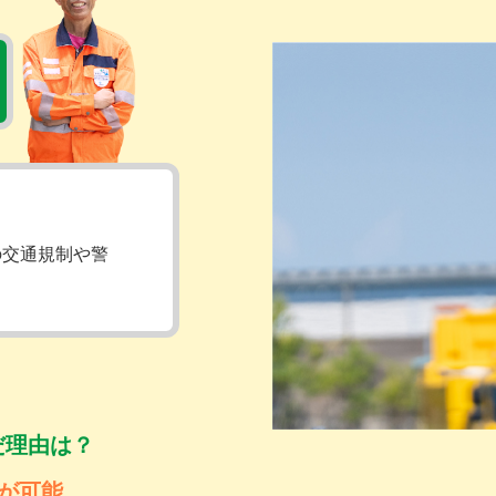
の交通規制や警
だ理由は？
が可能