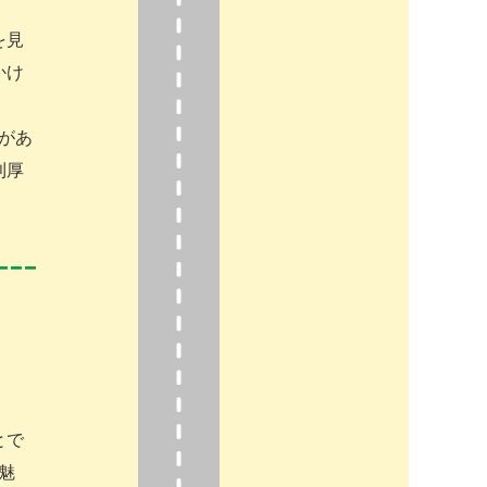
を見
かけ
があ
利厚
とで
魅