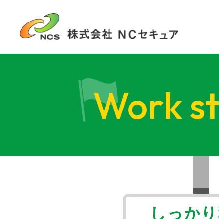
Work st
しっかり