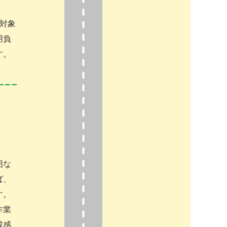
対象
用負
す。
囲な
ば、
す。
作業
成感