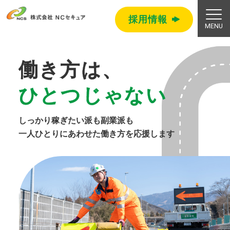
採用情報
誰もが
働き方は、
安全
ひとつじゃない
・
快適
に
走れる
高速道路を
しっかり稼ぎたい派も
副業派も
一人ひとりにあわせた
働き方を応援します
私たちは
日本ハイウエイ
・
サービスの
グループ会社です