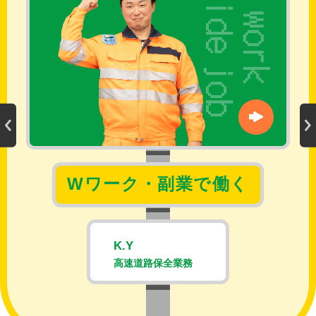
Wワーク・副業で働く
K.Y
I
務
高速道路保全業務