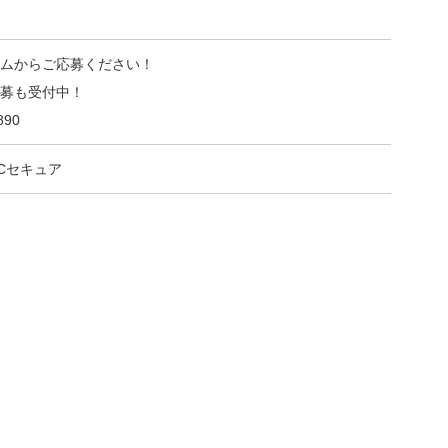
ムからご応募ください！
募も受付中！
890
Cセキュア