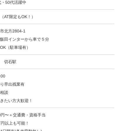
代・50代活躍中
（AT限定もOK！）
北方2804-1
飯田インターから車で５分
OK（駐車場有）
 切石駅
:00
り早出残業有
応相談
きたい方大歓迎！
000円〜＋交通費・資格手当
万円以上も可能！