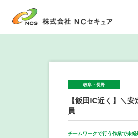
岐⾩・⻑野
【飯田IC近く】＼
員
チームワークで行う作業で未経