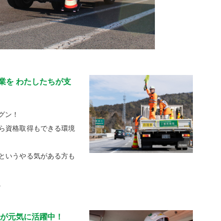
業を わたしたちが支
グン！
ら資格取得もできる環境
というやる気がある方も
。
方が元気に活躍中！