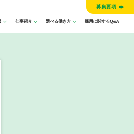
募集要項
報
仕事紹介
選べる働き⽅
採⽤に関するQ&A