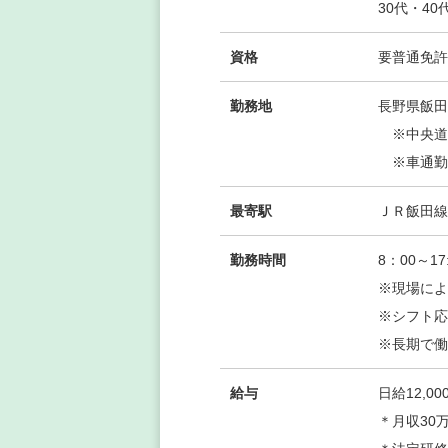
30代・40
資格
要普通免許
勤務地
長野県飯田市
※中央道
※車通勤
最寄駅
ＪＲ飯田線
勤務時間
8：00～17
※現場によ
※シフト
※長期で働
給与
日給12,
＊月収30