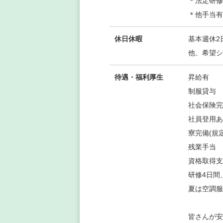
＊法定研修
＊他手当有
休日休暇
基本週休2
他、希望シ
待遇・福利厚生
昇給有
制服貸与
社会保険完
社員登用あ
寮完備(規
残業手当
資格取得支
研修4日間
夏は空調服
皆さんが安